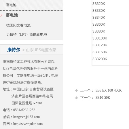
3B320K
蓄电池
3B330K
蓄电池
3B340K
3B360K
德国阳光蓄电池
3B380K
力博特（LPT）高能蓄电池
3B3100K
3B3120K
康特尔
>
山东UPS电源专家
3B3160K
3B3200K
济南康特尔工控技术有限公司是以
UPS电源代理销售服务于一体的高科
技公司，艾默生电源一级代理，电源
保护系统解决方案提供商。
地址：中国(山东)自由贸易试验区
上一个：
3B3 EX 100-400K
济南片区会展西路88号会展
下一个：
3B10-50K
国际花园北塔1-2918
电话：0531-62321252
邮箱：kangteer@163.com
官网：http://www.jnkte.com