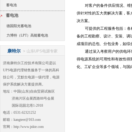
蓄电池
对客户的备件供应情况、维
供针对性的五大类解决方案，客
蓄电池
决方案。
德国阳光蓄电池
可提供的工程服务包括：各
力博特（LPT）高能蓄电池
备的工程勘察、设计、安装、调
成项目的总包、分包业务，如综
康特尔
>
山东UPS电源专家
通过深入考察用户的供电环
得电源系统的可用性和有效性得
济南康特尔工控技术有限公司是以
化、工矿企业等多个领域，与国
UPS电源代理销售服务于一体的高科
技公司，艾默生电源一级代理，电源
保护系统解决方案提供商。
地址：中国(山东)自由贸易试验区
济南片区会展西路88号会展
国际花园北塔1-2918
电话：0531-62321252
邮箱：kangteer@163.com
官网：http://www.jnkte.com